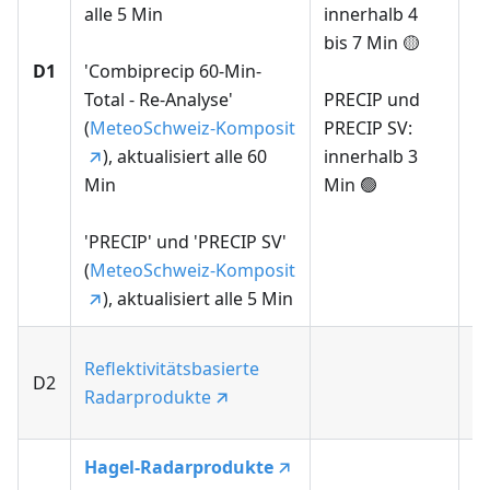
D
alle 5 Min
innerhalb 4
h
bis 7 Min 🟡
D1
'Combiprecip 60-Min-
Total - Re-Analyse'
PRECIP und
A
(
MeteoSchweiz-Komposit
PRECIP SV:
a
), aktualisiert alle 60
innerhalb 3
Min
Min 🟢
'PRECIP' und 'PRECIP SV'
(
MeteoSchweiz-Komposit
), aktualisiert alle 5 Min
vo
Reflektivitätsbasierte
D2
ve
Radarprodukte
2
Hagel-Radarprodukte