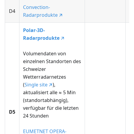
Convection-
P
D4
Radarprodukte
a
Polar-3D-
Radarprodukte
Volumendaten von
einzelnen Standorten des
Schweizer
Wetterradarnetzes
(
Single site
),
aktualisiert alle ≈ 5 Min
(standortabhängig),
D
verfügbar für die letzten
D5
24 Stunden
R
(
EUMETNET OPERA-