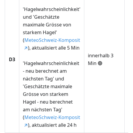
'Hagelwahrscheinlichkeit'
und 'Geschätzte
maximale Grösse von
starkem Hagel'
(
MeteoSchweiz-Komposit
D
), aktualisiert alle 5 Min
h
innerhalb 3
D3
'Hagelwahrscheinlichkeit
Min 🟢
- neu berechnet am
A
nächsten Tag' und
a
'Geschätzte maximale
Grösse von starkem
Hagel - neu berechnet
am nächsten Tag'
(
MeteoSchweiz-Komposit
), aktualisiert alle 24 h