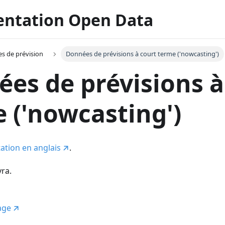
ntation Open Data
es de prévision
Données de prévisions à court terme ('nowcasting')
es de prévisions à
 ('nowcasting')
ation en anglais
.
vra.
age