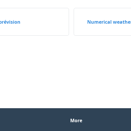
prévision
Numerical weather
More