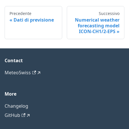
Precedente
Successivo
Dati di previsione
Numerical weather
forecasting model
ICON-CH1/2-EPS
Contact
MeteoSwiss
More
Changelog
GitHub