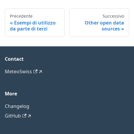
Precedente
Successivo
Esempi di utilizzo
Other open data
da parte di terzi
sources
Contact
MeteoSwiss
More
Changelog
GitHub